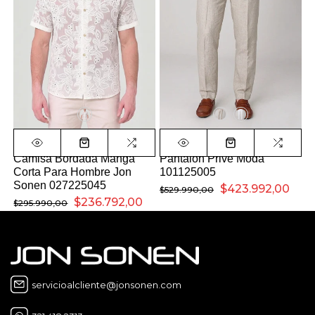
Camisa Bordada Manga
Pantalon Prive Moda
Corta Para Hombre Jon
101125005
Sonen 027225045
$423.992,00
$529.990,00
$236.792,00
$295.990,00
servicioalcliente@jonsonen.com