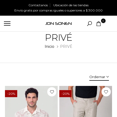
Ir
Contáctanos
Ubicación de las tiendas
Envío gratis
por compras iguales o superiores a
$ 300.000
al
contenido
0
PRIVÉ
Inicio
PRIVÉ
Ordernar
-20%
-20%