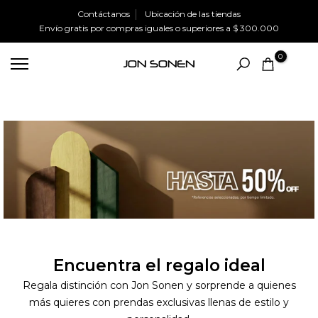
Ir
Contáctanos
Ubicación de las tiendas
Envío gratis
por compras iguales o superiores a
$ 300.000
al
contenido
0
Encuentra el regalo ideal
Regala distinción con Jon Sonen y sorprende a quienes
más quieres con prendas exclusivas llenas de estilo y